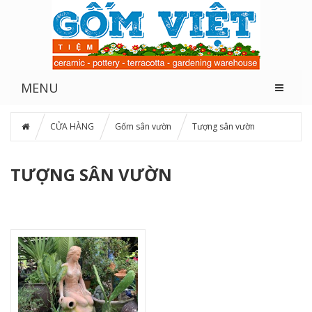
MENU
CỬA HÀNG
Gốm sân vườn
Tượng sân vườn
TƯỢNG SÂN VƯỜN