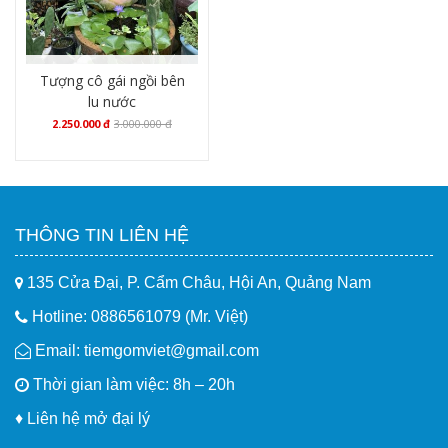
Tượng cô gái ngồi bên
lu nước
2.250.000
đ
3.000.000
đ
Mua hàng
THÔNG TIN LIÊN HỆ
135 Cửa Đại, P. Cẩm Châu, Hội An, Quảng Nam
Hotline: 0886561079 (Mr. Việt)
Email: tiemgomviet@gmail.com
Thời gian làm việc: 8h – 20h
♦
Liên hệ mở đại lý