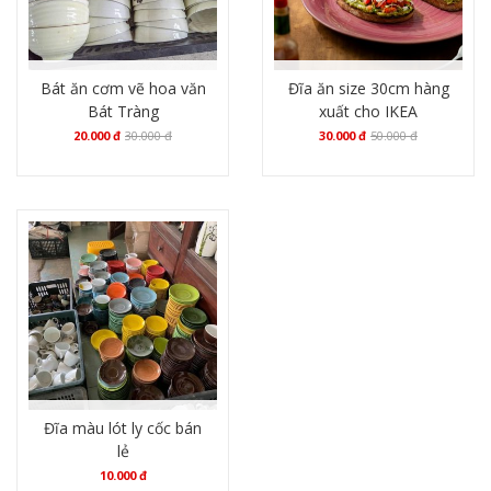
Bát ăn cơm vẽ hoa văn
Đĩa ăn size 30cm hàng
Bát Tràng
xuất cho IKEA
20.000
đ
30.000
đ
30.000
đ
50.000
đ
Mua hàng
Mua hàng
Đĩa màu lót ly cốc bán
lẻ
10.000
đ