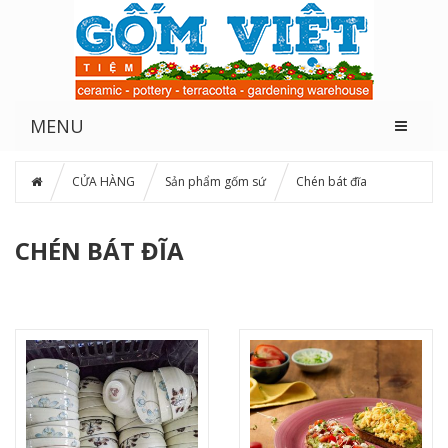
MENU
CỬA HÀNG
Sản phẩm gốm sứ
Chén bát đĩa
CHÉN BÁT ĐĨA