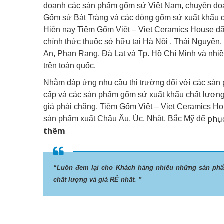
doanh các sản phẩm gốm sứ Việt Nam, chuyên doa
Gốm sứ Bát Tràng và các dòng gốm sứ xuất khẩu đ
Hiện nay Tiệm Gốm Việt – Viet Ceramics House đã
chính thức thuộc sở hữu tại Hà Nội , Thái Nguyên
An, Phan Rang, Đà Lạt và Tp. Hồ Chí Minh và nhiề
trên toàn quốc.
Nhằm đáp ứng nhu cầu thị trường đối với các sản
cấp và các sản phẩm gốm sứ xuất khẩu chất lượng 
giá phải chăng. Tiệm Gốm Việt – Viet Ceramics H
phục
sản phẩm xuất Châu Âu, Úc, Nhật, Bắc Mỹ để
thêm
“Luôn đem lại cho Khách hàng nhiều những sản ph
chất lượng và giá RẺ nhất. ”