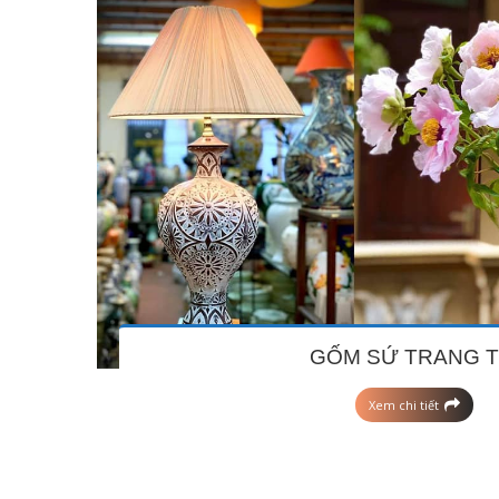
GỐM SỨ TRANG T
Xem chi tiết