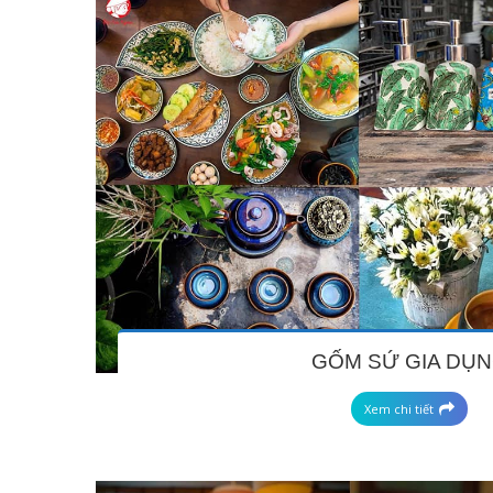
GỐM SỨ GIA DỤ
Xem chi tiết