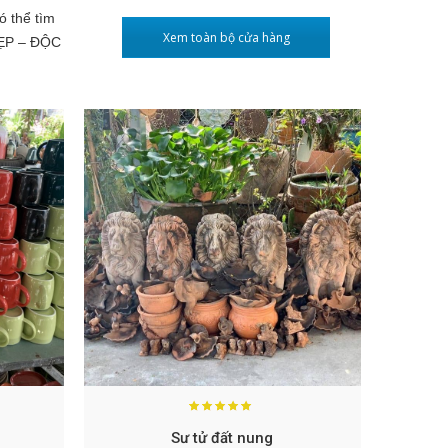
ó thể tìm
Xem toàn bộ cửa hàng
ĐẸP – ĐỘC
Sư tử đất nung