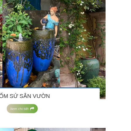
ỐM SỨ SÂN VƯỜN
Xem chi tiết