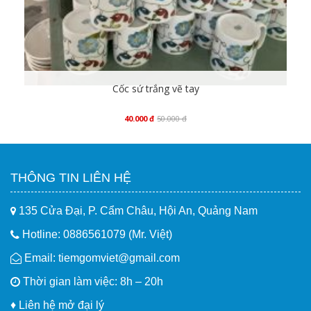
Cốc sứ trắng vẽ tay
40.000
đ
50.000
đ
Mua hàng
THÔNG TIN LIÊN HỆ
135 Cửa Đại, P. Cẩm Châu, Hội An, Quảng Nam
Hotline: 0886561079 (Mr. Việt)
Email: tiemgomviet@gmail.com
Thời gian làm việc: 8h – 20h
♦
Liên hệ mở đại lý