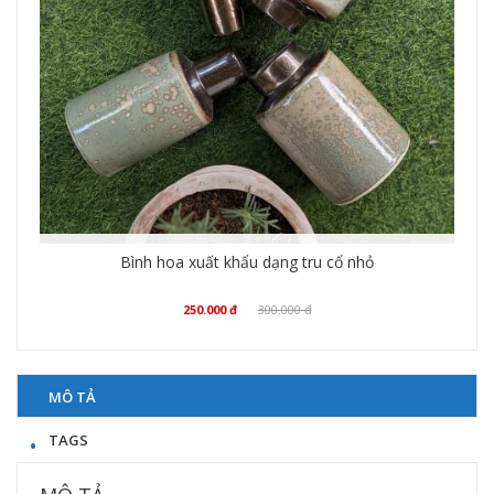
Bình hoa xuất khẩu dạng tru cổ nhỏ
250.000
đ
300.000
đ
Mua hàng
MÔ TẢ
TAGS