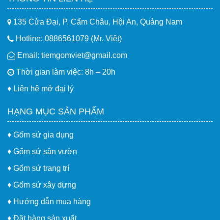
135 Cửa Đại, P. Cẩm Châu, Hội An, Quảng Nam
Hotline: 0886561079 (Mr. Việt)
Email: tiemgomviet@gmail.com
Thời gian làm việc: 8h – 20h
♦
Liên hệ mở đại lý
HẠNG MỤC SẢN PHẨM
♦
Gốm sứ gia dụng
♦
Gốm sứ sân vườn
♦
Gốm sứ trang trí
♦
Gốm sứ xây dựng
♦
Hướng dẫn mua hàng
♦
Đặt hàng sản xuất