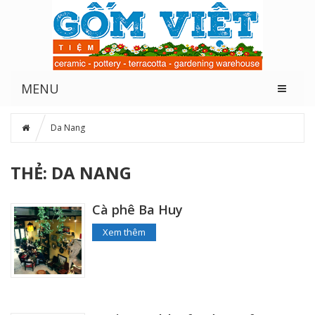
MENU
Da Nang
THẺ: DA NANG
Cà phê Ba Huy
Xem thêm